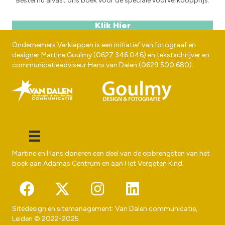
Bestel nu alvast ons boek voor de speciale voorverkoopprijs.
Klik Hier
Ondernemers Verklappen is een initiatief van fotograaf en
designer
Martine Goulmy
(
0627 346 046
) en tekstschrijver en
communicatieadviseur
Hans van Dalen
(
0629 500 680
).
Martine en Hans doneren een deel van de opbrengsten van het
boek aan
Adamas Centrum
en aan
Het Vergeten Kind
.
Sitedesign en sitemanagement:
Van Dalen communicatie
,
Leiden © 2022-2025