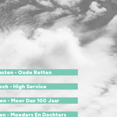
sten - Oude Rotten
ech - High Service
en - Meer Dan 100 Jaar
en - Moeders En Dochters