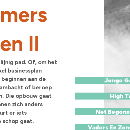
mers
en II
ijnig pad. Of, om het
el businessplan
 beginnen aan de
Jonge Ga
 ambacht of beroep
n. Die opbouw gaat
High T
nen zich anders
Net Begonn
rt er iets
e schop gaat.
Vaders En Zon