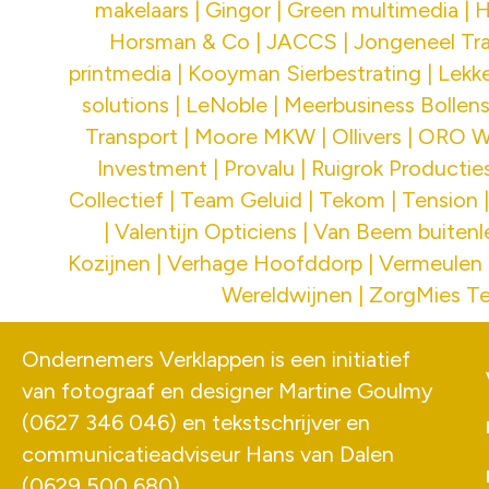
makelaars | Gingor | Green multimedia | H
Horsman & Co | JACCS | Jongeneel Tr
printmedia | Kooyman Sierbestrating | Lekk
solutions | LeNoble | Meerbusiness Bollen
Transport | Moore MKW | Ollivers | ORO Wol
Investment | Provalu | Ruigrok Productie
Collectief | Team Geluid | Tekom | Tension 
| Valentijn Opticiens | Van Beem buite
Kozijnen | Verhage Hoofddorp | Vermeulen 
Wereldwijnen | ZorgMies Te
Ondernemers Verklappen is een initiatief
van fotograaf en designer
Martine Goulmy
(
0627 346 046
) en tekstschrijver en
communicatieadviseur
Hans van Dalen
(
0629 500 680
).