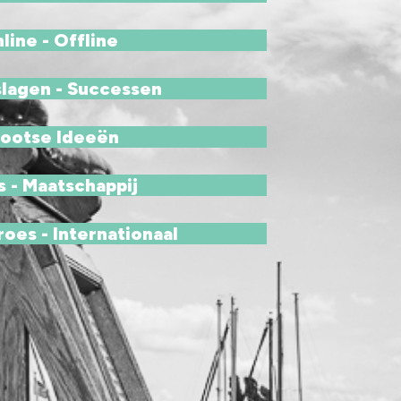
line - Offline
lagen - Successen
ootse Ideeën
 - Maatschappij
oes - Internationaal