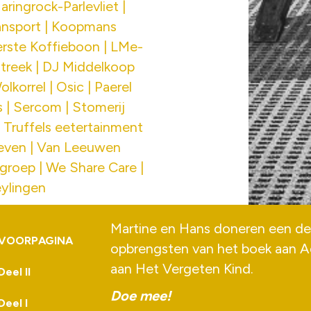
aringrock-Parlevliet |
ansport | Koopmans
erste Koffieboon | LMe-
streek | DJ Middelkoop
korrel | Osic | Paerel
s | Sercom | Stomerij
| Truffels eetertainment
nleven | Van Leeuwen
groep | We Share Care |
ylingen
Martine en Hans doneren een de
VOORPAGINA
opbrengsten van het boek aan
A
aan
Het Vergeten Kind
.
Deel II
Doe mee!
Deel I