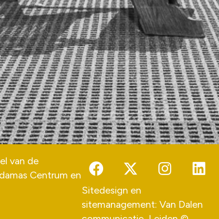
el van de
damas Centrum
en
Sitedesign en
sitemanagement:
Van Dalen
communicatie
, Leiden ©