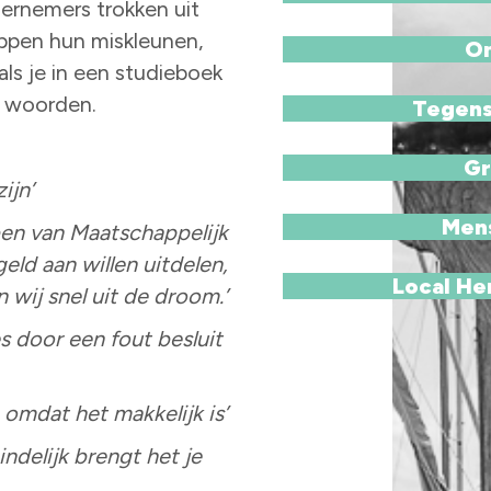
dernemers trokken uit
appen hun miskleunen,
On
ls je in een studieboek
n woorden.
Tegens
Gr
ijn’
Mens
ben van Maatschappelijk
ld aan willen uitdelen,
Local Her
 wij snel uit de droom.’
es door een fout besluit
omdat het makkelijk is’
indelijk brengt het je