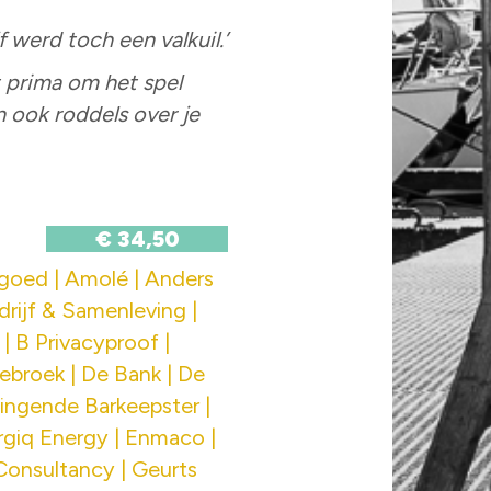
f werd toch een valkuil.’
t prima om het spel
an ook roddels over je
€ 34,50
tgoed | Amolé | Anders
drijf & Samenleving |
| B Privacyproof |
ebroek | De Bank | De
Zingende Barkeepster |
rgiq Energy | Enmaco |
Consultancy | Geurts