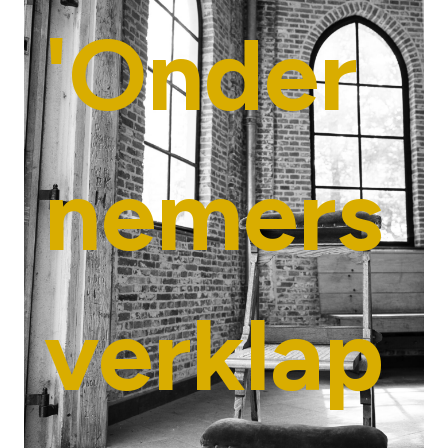
'Onder
nemers
verklap