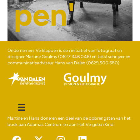
pen'
Ondernemers Verklappen is een initiatief van fotograaf en
designer
Martine Goulmy
(
0627 346 046
) en tekstschrijver en
communicatieadviseur
Hans van Dalen
(
0629 500 680
).
Martine en Hans doneren een deel van de opbrengsten van het
boek aan
Adamas Centrum
en aan
Het Vergeten Kind
.