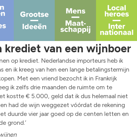
 krediet van een wijnboer
nnen op krediet. Nederlandse importeurs heb ik
as en ik kreeg van hen een lange betalingstermijn
kopen. Met een vriend bezocht ik in Frankrijk
eeg ik zelfs drie maanden de ruimte om te
let kostte € 5.000, geld dat ik dus helemaal niet
n en had de wijn weggezet vóórdat de rekening
t duurde vier jaar goed op de centen letten en
de grond.’
wijnen