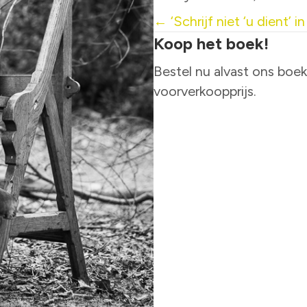
Posts
← ‘Schrijf niet ‘u dient’ in
Koop het boek!
navigation
Bestel nu alvast ons boek
voorverkoopprijs.