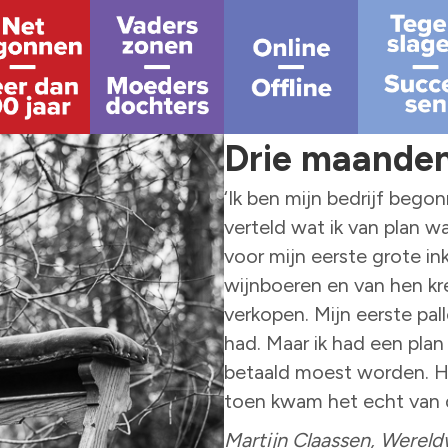
Drie maanden
‘Ik ben mijn bedrijf bego
verteld wat ik van plan w
voor mijn eerste grote in
wijnboeren en van hen kr
verkopen. Mijn eerste pal
had. Maar ik had een pla
betaald moest worden. He
toen kwam het echt van 
Martijn Claassen, Wereld