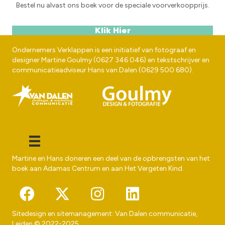
Bestel nu alvast ons boek voor de speciale voorverkoopprijs.
Klik Hier
Ondernemers Verklappen is een initiatief van fotograaf en
designer
Martine Goulmy
(
0627 346 046
) en tekstschrijver en
communicatieadviseur
Hans van Dalen
(
0629 500 680
).
Martine en Hans doneren een deel van de opbrengsten van het
boek aan
Adamas Centrum
en aan
Het Vergeten Kind
.
Sitedesign en sitemanagement:
Van Dalen communicatie
,
Leiden © 2022-2025