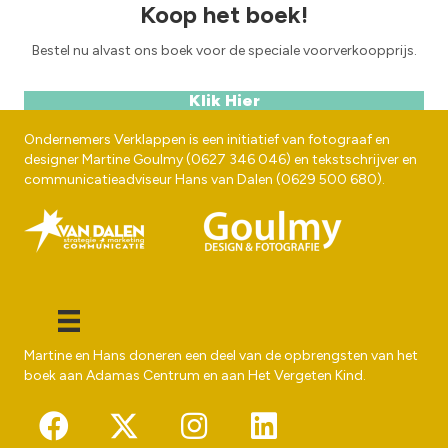
navigation
Koop het boek!
Bestel nu alvast ons boek voor de speciale voorverkoopprijs.
Klik Hier
Ondernemers Verklappen is een initiatief van fotograaf en
designer
Martine Goulmy
(
0627 346 046
) en tekstschrijver en
communicatieadviseur
Hans van Dalen
(
0629 500 680
).
Martine en Hans doneren een deel van de opbrengsten van het
boek aan
Adamas Centrum
en aan
Het Vergeten Kind
.