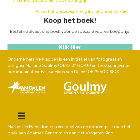
Posts
← Een mooie avond uit is ook belangrijk
Alleen het onderwijs kreeg ik niet onder de knie →
navigation
Koop het boek!
Bestel nu alvast ons boek voor de speciale voorverkoopprijs.
Klik Hier
Ondernemers Verklappen is een initiatief van fotograaf en
designer
Martine Goulmy
(
0627 346 046
) en tekstschrijver en
communicatieadviseur
Hans van Dalen
(
0629 500 680
).
Martine en Hans doneren een deel van de opbrengsten van het
boek aan
Adamas Centrum
en aan
Het Vergeten Kind
.