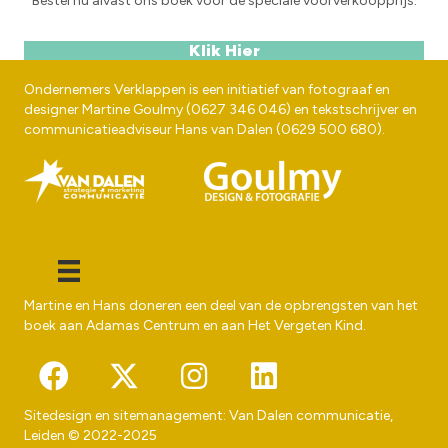
Bestel nu alvast ons boek voor de speciale voorverkoopprijs.
Klik Hier
Ondernemers Verklappen is een initiatief van fotograaf en
designer
Martine Goulmy
(
0627 346 046
) en tekstschrijver en
communicatieadviseur
Hans van Dalen
(
0629 500 680
).
Martine en Hans doneren een deel van de opbrengsten van het
boek aan
Adamas Centrum
en aan
Het Vergeten Kind
.
Sitedesign en sitemanagement:
Van Dalen communicatie
,
Leiden © 2022-2025