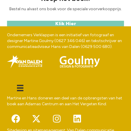
Bestel nu alvast ons boek voor de speciale voorverkoopprijs.
Klik Hier
Ondernemers Verklappen is een initiatief van fotograaf en
designer
Martine Goulmy
(
0627 346 046
) en tekstschrijver en
communicatieadviseur
Hans van Dalen
(
0629 500 680
).
Martine en Hans doneren een deel van de opbrengsten van het
boek aan
Adamas Centrum
en aan
Het Vergeten Kind
.
Sitedesign en sitemanagement:
Van Dalen communicatie
,