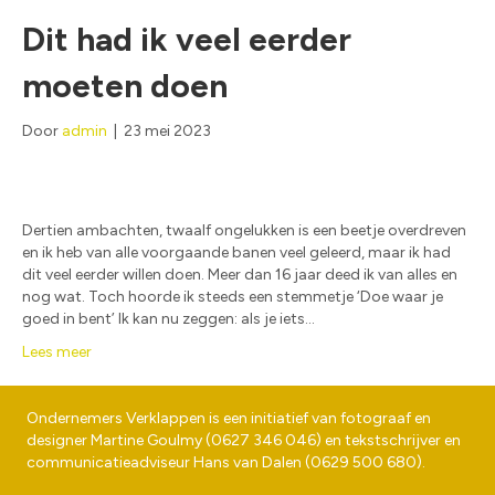
Dit had ik veel eerder
moeten doen
Door
admin
|
23 mei 2023
Dertien ambachten, twaalf ongelukken is een beetje overdreven
en ik heb van alle voorgaande banen veel geleerd, maar ik had
dit veel eerder willen doen. Meer dan 16 jaar deed ik van alles en
nog wat. Toch hoorde ik steeds een stemmetje ‘Doe waar je
goed in bent’ Ik kan nu zeggen: als je iets…
Lees meer
Ondernemers Verklappen is een initiatief van fotograaf en
designer
Martine Goulmy
(
0627 346 046
) en tekstschrijver en
communicatieadviseur
Hans van Dalen
(
0629 500 680
).