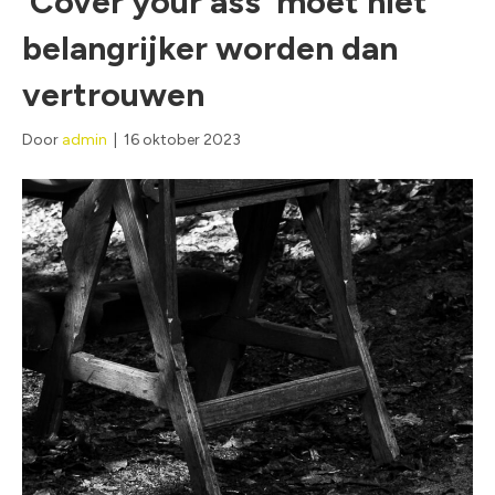
‘Cover your ass’ moet niet
belangrijker worden dan
vertrouwen
Door
admin
|
16 oktober 2023