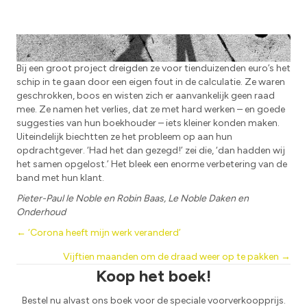
Had het dan gezegd!
Bij een groot project dreigden ze voor tienduizenden euro’s het
schip in te gaan door een eigen fout in de calculatie. Ze waren
geschrokken, boos en wisten zich er aanvankelijk geen raad
mee. Ze namen het verlies, dat ze met hard werken – en goede
suggesties van hun boekhouder – iets kleiner konden maken.
Uiteindelijk biechtten ze het probleem op aan hun
opdrachtgever. ‘Had het dan gezegd!’ zei die, ‘dan hadden wij
het samen opgelost.’ Het bleek een enorme verbetering van de
band met hun klant.
Pieter-Paul le Noble en Robin Baas, Le Noble Daken en
Onderhoud
Posts
← ‘Corona heeft mijn werk veranderd’
Vijftien maanden om de draad weer op te pakken →
navigation
Koop het boek!
Bestel nu alvast ons boek voor de speciale voorverkoopprijs.