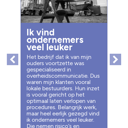
Ik vind
ondernemers
veel leuker
Het bedrijf dat ik van mijn
ouders voortzette was
gespecialiseerd in
overheidscommunicatie. Dus
waren mijn klanten vooral
lokale bestuurders. Hun inzet
is vooral gericht op het
optimaal laten verlopen van
procedures. Belangrijk werk,
maar heel eerlijk gezegd vind
ik ondernemers veel leuker.
Die nemen risico’s en