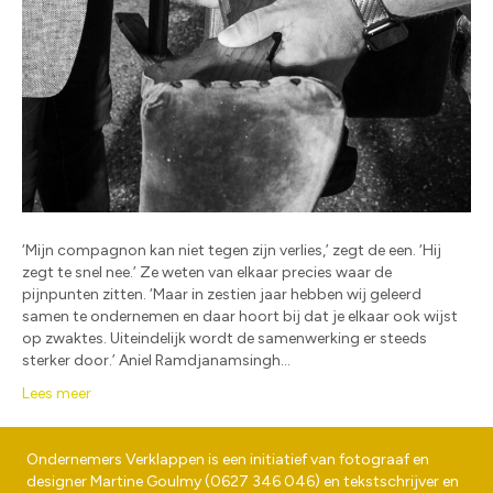
‘Mijn compagnon kan niet tegen zijn verlies,’ zegt de een. ‘Hij
zegt te snel nee.’ Ze weten van elkaar precies waar de
pijnpunten zitten. ‘Maar in zestien jaar hebben wij geleerd
samen te ondernemen en daar hoort bij dat je elkaar ook wijst
op zwaktes. Uiteindelijk wordt de samenwerking er steeds
sterker door.’ Aniel Ramdjanamsingh…
Lees meer
Ondernemers Verklappen is een initiatief van fotograaf en
designer
Martine Goulmy
(
0627 346 046
) en tekstschrijver en