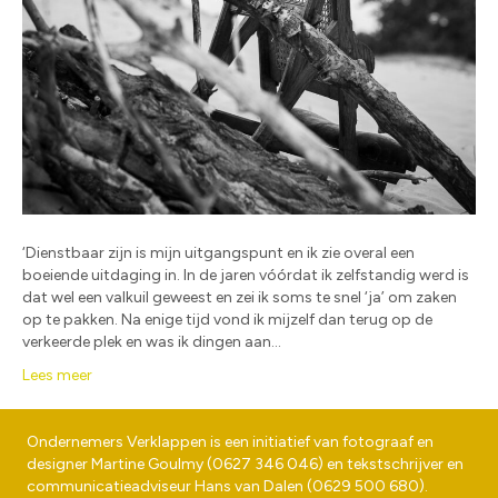
‘Dienstbaar zijn is mijn uitgangspunt en ik zie overal een
boeiende uitdaging in. In de jaren vóórdat ik zelfstandig werd is
dat wel een valkuil geweest en zei ik soms te snel ‘ja’ om zaken
op te pakken. Na enige tijd vond ik mijzelf dan terug op de
verkeerde plek en was ik dingen aan…
Lees meer
Ondernemers Verklappen is een initiatief van fotograaf en
designer
Martine Goulmy
(
0627 346 046
) en tekstschrijver en
communicatieadviseur
Hans van Dalen
(
0629 500 680
).