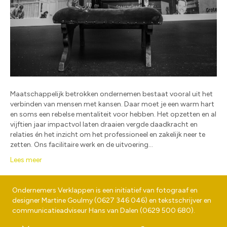
Maatschappelijk betrokken ondernemen bestaat vooral uit het
verbinden van mensen met kansen. Daar moet je een warm hart
en soms een rebelse mentaliteit voor hebben. Het opzetten en al
vijftien jaar impactvol laten draaien vergde daadkracht en
relaties én het inzicht om het professioneel en zakelijk neer te
zetten. Ons facilitaire werk en de uitvoering…
Lees meer
Ondernemers Verklappen is een initiatief van fotograaf en
designer
Martine Goulmy
(
0627 346 046
) en tekstschrijver en
communicatieadviseur
Hans van Dalen
(
0629 500 680
).