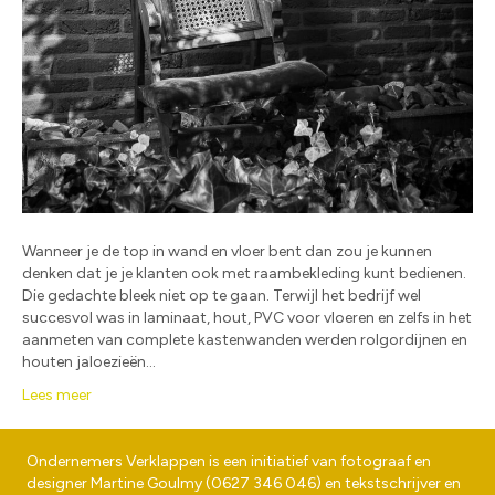
Wanneer je de top in wand en vloer bent dan zou je kunnen
denken dat je je klanten ook met raambekleding kunt bedienen.
Die gedachte bleek niet op te gaan. Terwijl het bedrijf wel
succesvol was in laminaat, hout, PVC voor vloeren en zelfs in het
aanmeten van complete kastenwanden werden rolgordijnen en
houten jaloezieën…
Lees meer
Ondernemers Verklappen is een initiatief van fotograaf en
designer
Martine Goulmy
(
0627 346 046
) en tekstschrijver en