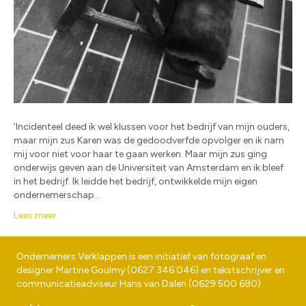
‘Incidenteel deed ik wel klussen voor het bedrijf van mijn ouders,
maar mijn zus Karen was de gedoodverfde opvolger en ik nam
mij voor niet voor haar te gaan werken. Maar mijn zus ging
onderwijs geven aan de Universiteit van Amsterdam en ik bleef
in het bedrijf. Ik leidde het bedrijf, ontwikkelde mijn eigen
ondernemerschap…
Lees meer
Ondernemers Verklappen is een initiatief van fotograaf en
designer
Martine Goulmy
(
0627 346 046
) en tekstschrijver en
communicatieadviseur
Hans van Dalen
(
0629 500 680
).