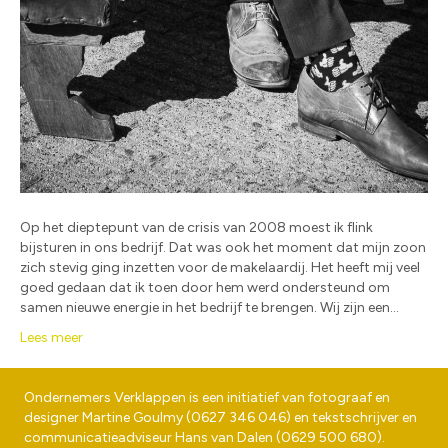
Op het dieptepunt van de crisis van 2008 moest ik flink
bijsturen in ons bedrijf. Dat was ook het moment dat mijn zoon
zich stevig ging inzetten voor de makelaardij. Het heeft mij veel
goed gedaan dat ik toen door hem werd ondersteund om
samen nieuwe energie in het bedrijf te brengen. Wij zijn een…
Lees meer
Ondernemers Verklappen is een initiatief van fotograaf en
designer
Martine Goulmy
(
0627 346 046
) en tekstschrijver en
communicatieadviseur
Hans van Dalen
(
0629 500 680
).