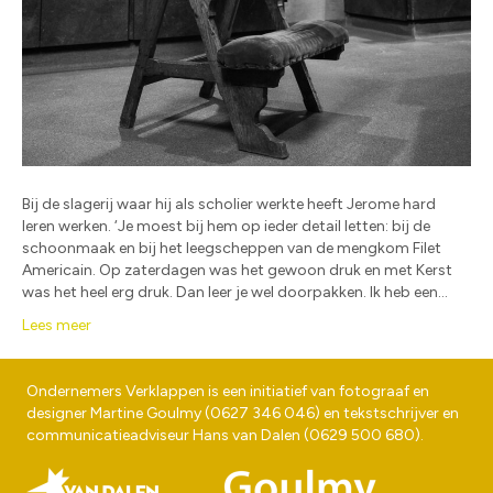
Bij de slagerij waar hij als scholier werkte heeft Jerome hard
leren werken. ‘Je moest bij hem op ieder detail letten: bij de
schoonmaak en bij het leegscheppen van de mengkom Filet
Americain. Op zaterdagen was het gewoon druk en met Kerst
was het heel erg druk. Dan leer je wel doorpakken. Ik heb een…
Lees meer
Ondernemers Verklappen is een initiatief van fotograaf en
designer
Martine Goulmy
(
0627 346 046
) en tekstschrijver en
communicatieadviseur
Hans van Dalen
(
0629 500 680
).