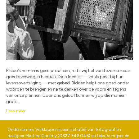
Risico’s nemen is geen probleem, mits wij het van tevoren maar
goed overwogen hebben. Dat doen zij — zoals past bij hun
levensovertuiging — met gebed. Bidden helpt ons goed onder
woorden te brengen en na te denken over de voors en tegens
van onze plannen. Door ons geloof kunnen wij op die manier
grote…
Lees meer
Ondernemers Verklappen is een initiatief van fotograaf en
designer
Martine Goulmy
(
0627 346 046
) en tekstschrijver en