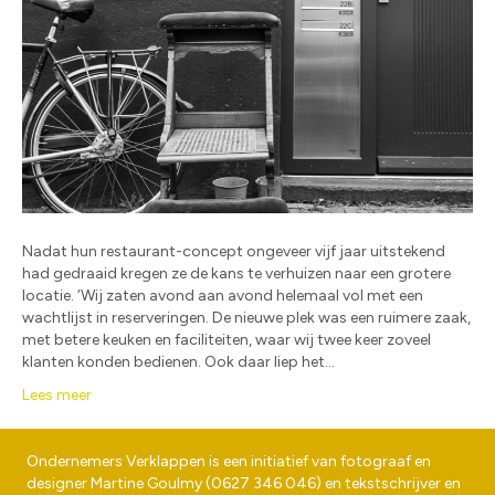
Nadat hun restaurant-concept ongeveer vijf jaar uitstekend
had gedraaid kregen ze de kans te verhuizen naar een grotere
locatie. ‘Wij zaten avond aan avond helemaal vol met een
wachtlijst in reserveringen. De nieuwe plek was een ruimere zaak,
met betere keuken en faciliteiten, waar wij twee keer zoveel
klanten konden bedienen. Ook daar liep het…
Lees meer
Ondernemers Verklappen is een initiatief van fotograaf en
designer
Martine Goulmy
(
0627 346 046
) en tekstschrijver en