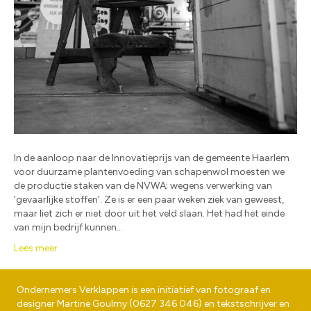
In de aanloop naar de Innovatieprijs van de gemeente Haarlem
voor duurzame plantenvoeding van schapenwol moesten we
de productie staken van de NVWA; wegens verwerking van
‘gevaarlijke stoffen’. Ze is er een paar weken ziek van geweest,
maar liet zich er niet door uit het veld slaan. Het had het einde
van mijn bedrijf kunnen…
Lees meer
Ondernemers Verklappen is een initiatief van fotograaf en
designer
Martine Goulmy
(
0627 346 046
) en tekstschrijver en