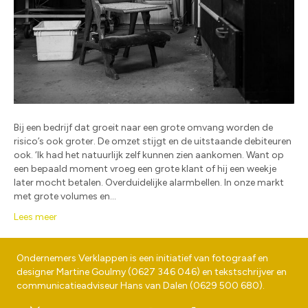
Bij een bedrijf dat groeit naar een grote omvang worden de
risico’s ook groter. De omzet stijgt en de uitstaande debiteuren
ook. ‘Ik had het natuurlijk zelf kunnen zien aankomen. Want op
een bepaald moment vroeg een grote klant of hij een weekje
later mocht betalen. Overduidelijke alarmbellen. In onze markt
met grote volumes en…
Lees meer
Ondernemers Verklappen is een initiatief van fotograaf en
designer
Martine Goulmy
(
0627 346 046
) en tekstschrijver en
communicatieadviseur
Hans van Dalen
(
0629 500 680
).