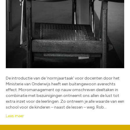
De introductie van de ‘normjaartaak’ voor docenten door het
Ministerie van Onderwijs heeft een buitengewoon averechts
effect. Micromanagement op nauw omschreven deeltaken in
combinatie met bezuinigingen ontneemt ons allen de lust tot
extra inzet voor de leerlingen. Zo ontneem je alle waarde van een
school voor de kinderen – naast de lessen – weg. Rob…
Lees meer