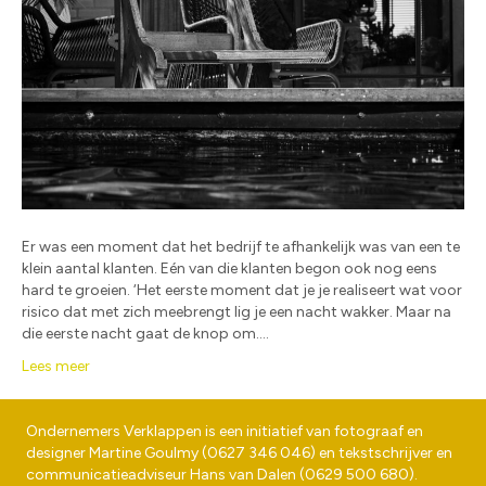
Er was een moment dat het bedrijf te afhankelijk was van een te
klein aantal klanten. Eén van die klanten begon ook nog eens
hard te groeien. ‘Het eerste moment dat je je realiseert wat voor
risico dat met zich meebrengt lig je een nacht wakker. Maar na
die eerste nacht gaat de knop om.…
Lees meer
Ondernemers Verklappen is een initiatief van fotograaf en
designer
Martine Goulmy
(
0627 346 046
) en tekstschrijver en
communicatieadviseur
Hans van Dalen
(
0629 500 680
).