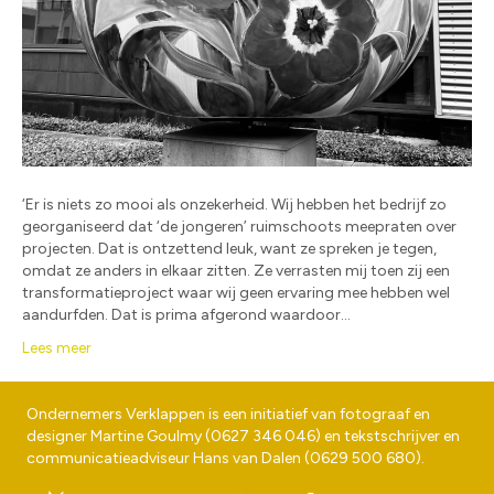
‘Er is niets zo mooi als onzekerheid. Wij hebben het bedrijf zo
georganiseerd dat ‘de jongeren’ ruimschoots meepraten over
projecten. Dat is ontzettend leuk, want ze spreken je tegen,
omdat ze anders in elkaar zitten. Ze verrasten mij toen zij een
transformatieproject waar wij geen ervaring mee hebben wel
aandurfden. Dat is prima afgerond waardoor…
Lees meer
Ondernemers Verklappen is een initiatief van fotograaf en
designer
Martine Goulmy
(
0627 346 046
) en tekstschrijver en
communicatieadviseur
Hans van Dalen
(
0629 500 680
).