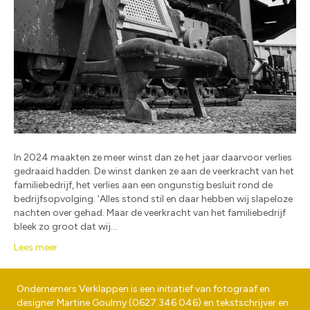
In 2024 maakten ze meer winst dan ze het jaar daarvoor verlies
gedraaid hadden. De winst danken ze aan de veerkracht van het
familiebedrijf, het verlies aan een ongunstig besluit rond de
bedrijfsopvolging. ‘Alles stond stil en daar hebben wij slapeloze
nachten over gehad. Maar de veerkracht van het familiebedrijf
bleek zo groot dat wij…
Lees meer
Ondernemers Verklappen is een initiatief van fotograaf en
designer
Martine Goulmy
(
0627 346 046
) en tekstschrijver en