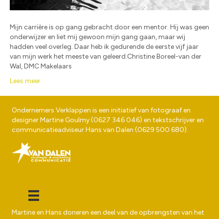
Mijn carrière is op gang gebracht door een mentor. Hij was geen
onderwijzer en liet mij gewoon mijn gang gaan, maar wij
hadden veel overleg. Daar heb ik gedurende de eerste vijf jaar
van mijn werk het meeste van geleerd.Christine Boreel-van der
Wal, DMC Makelaars
Lees meer
Ondernemers Verklappen is een initiatief van fotograaf en
designer
Martine Goulmy
(
0627 346 046
) en tekstschrijver en
communicatieadviseur
Hans van Dalen
(
0629 500 680
).
Martine en Hans doneren een deel van de opbrengsten van het