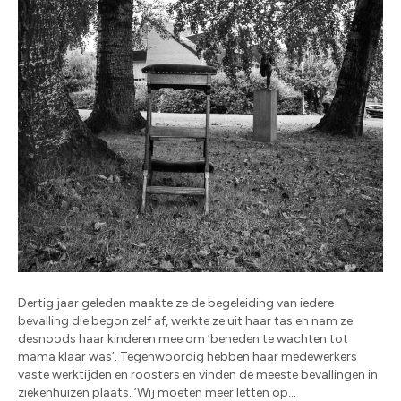
Dertig jaar geleden maakte ze de begeleiding van iedere
bevalling die begon zelf af, werkte ze uit haar tas en nam ze
desnoods haar kinderen mee om ‘beneden te wachten tot
mama klaar was’. Tegenwoordig hebben haar medewerkers
vaste werktijden en roosters en vinden de meeste bevallingen in
ziekenhuizen plaats. ‘Wij moeten meer letten op…