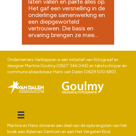
laten vallen en pakte álles op.
Het gaf een versnelling in de
onderlinge samenwerking en
een diepgeworteld
vertrouwen. Die basis en
ervaring brengen ze mee…
Ondernemers Verklappen is een initiatief van fotograaf en
designer
Martine Goulmy
(
0627 346 046
) en tekstschrijver en
communicatieadviseur
Hans van Dalen
(
0629 500 680
).
Martine en Hans doneren een deel van de opbrengsten van het
boek aan
Adamas Centrum
en aan
Het Vergeten Kind
.