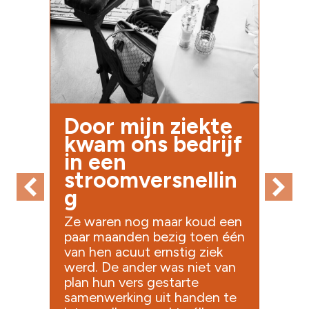
Door mijn ziekte
kwam ons bedrijf
in een
stroomversnellin
g
Ze waren nog maar koud een
paar maanden bezig toen één
van hen acuut ernstig ziek
werd. De ander was niet van
plan hun vers gestarte
samenwerking uit handen te