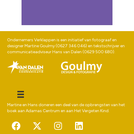
Ondernemers Verklappen is een initiatief van fotograaf en
designer
Martine Goulmy
(
0627 346 046
) en tekstschrijver en
communicatieadviseur
Hans van Dalen
(
0629 500 680
).
Martine en Hans doneren een deel van de opbrengsten van het
boek aan
Adamas Centrum
en aan
Het Vergeten Kind
.