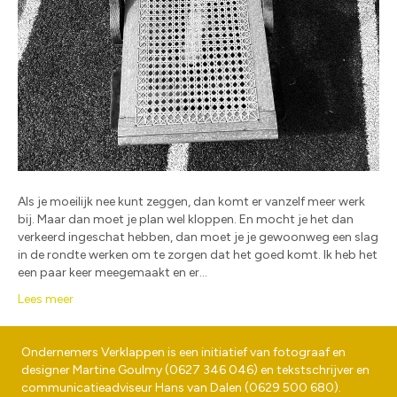
Als je moeilijk nee kunt zeggen, dan komt er vanzelf meer werk
bij. Maar dan moet je plan wel kloppen. En mocht je het dan
verkeerd ingeschat hebben, dan moet je je gewoonweg een slag
in de rondte werken om te zorgen dat het goed komt. Ik heb het
een paar keer meegemaakt en er…
Lees meer
Ondernemers Verklappen is een initiatief van fotograaf en
designer
Martine Goulmy
(
0627 346 046
) en tekstschrijver en
communicatieadviseur
Hans van Dalen
(
0629 500 680
).