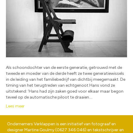
Als schoondochter van de eerste generatie, getrouwd met de
tweede en moeder van de derde heeft ze twee generatiewissels
in de leiding van het familiebedrijf van dichtbij meegemaakt. De
timing van het terugtreden van echtgenoot Hans vond ze
uitstekend: ‘Hans had zijn zaken goed voor elkaar maar begon
teveel op de automatische piloot te draaien.…
Lees meer
Ondernemers Verklappen is een initiatief van fotograaf en
designer
Martine Goulmy
(
0627 346 046
) en tekstschrijver en