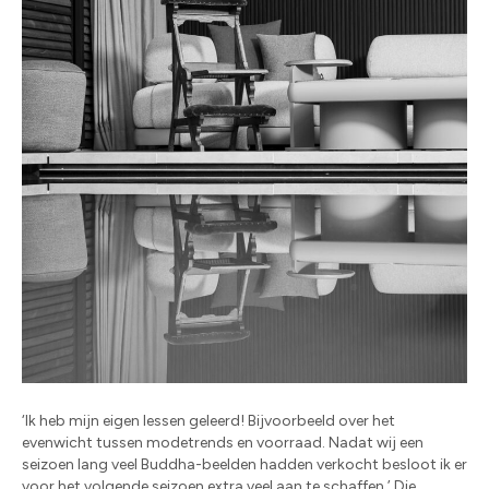
‘Ik heb mijn eigen lessen geleerd! Bijvoorbeeld over het
evenwicht tussen modetrends en voorraad. Nadat wij een
seizoen lang veel Buddha-beelden hadden verkocht besloot ik er
voor het volgende seizoen extra veel aan te schaffen.’ Die