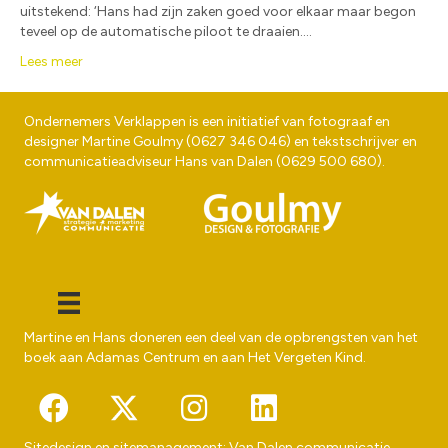
uitstekend: ‘Hans had zijn zaken goed voor elkaar maar begon
teveel op de automatische piloot te draaien.…
Lees meer
Ondernemers Verklappen is een initiatief van fotograaf en
designer
Martine Goulmy
(
0627 346 046
) en tekstschrijver en
communicatieadviseur
Hans van Dalen
(
0629 500 680
).
Martine en Hans doneren een deel van de opbrengsten van het
boek aan
Adamas Centrum
en aan
Het Vergeten Kind
.
Sitedesign en sitemanagement:
Van Dalen communicatie
,