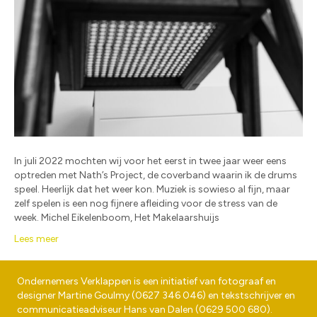
In juli 2022 mochten wij voor het eerst in twee jaar weer eens
optreden met Nath’s Project, de coverband waarin ik de drums
speel. Heerlijk dat het weer kon. Muziek is sowieso al fijn, maar
zelf spelen is een nog fijnere afleiding voor de stress van de
week. Michel Eikelenboom, Het Makelaarshuijs
Lees meer
Ondernemers Verklappen is een initiatief van fotograaf en
designer
Martine Goulmy
(
0627 346 046
) en tekstschrijver en
communicatieadviseur
Hans van Dalen
(
0629 500 680
).